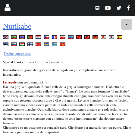
Nurikabe
Traduci questo sito.
Special thanks to
Lore U
for the translation
Nurikabe
è un gioco di logica con delle regole un po’ complicate e con soluzioni
impegnative.
Le regole
non sono semplici. :)
Hai una griglia di quadrati. Alcune celle della griglia contengono numeri. L’obiettivo è
determinare se ognuna delle celle è “nera” o “bianca”. Le celle nere formano “il nurikabe”
(cioè l’acqua): devono essere tutte ortogonalmente contigue, non devono avere un numero
sopra e non possono occupare aree 2×2 o più grandi. Le celle bianche formano le “isole”:
ciascun numero n deve essere parte di un isola contenente n celle formata da celle
esclusivamente bianche. Ogni cella bianca deve appartenere a una e una sola isola; le isole
devono avere una e una sola cella numerata. I risolvitori di solito anneriscono le celle che
devono essere nere e marcano con un punto le celle (non numerate) che devono essere
bianche.
Clic sinistro su un quadrato per renderlo nero. Clic destro per marcarlo con un punto. Clic e
trascinare per marcare più di un quadrato.