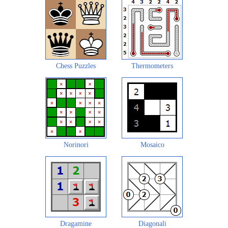
Chess Puzzles
Thermometers
Norinori
Mosaico
Dragamine
Diagonali