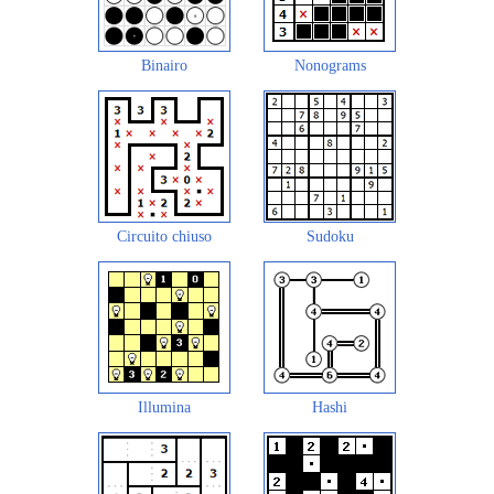
Binairo
Nonograms
Circuito chiuso
Sudoku
Illumina
Hashi