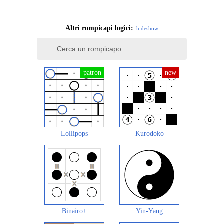
Altri rompicapi logici:
hide
show
Lollipops
Kurodoko
Binairo+
Yin-Yang