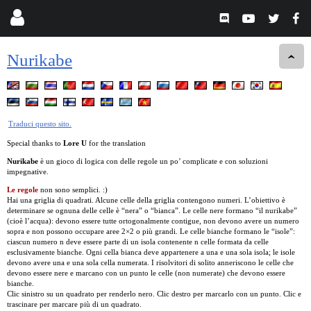
Nurikabe
Traduci questo sito.
Special thanks to
Lore U
for the translation
Nurikabe
è un gioco di logica con delle regole un po’ complicate e con soluzioni
impegnative.
Le regole
non sono semplici. :)
Hai una griglia di quadrati. Alcune celle della griglia contengono numeri. L’obiettivo è
determinare se ognuna delle celle è “nera” o “bianca”. Le celle nere formano “il nurikabe”
(cioè l’acqua): devono essere tutte ortogonalmente contigue, non devono avere un numero
sopra e non possono occupare aree 2×2 o più grandi. Le celle bianche formano le “isole”:
ciascun numero n deve essere parte di un isola contenente n celle formata da celle
esclusivamente bianche. Ogni cella bianca deve appartenere a una e una sola isola; le isole
devono avere una e una sola cella numerata. I risolvitori di solito anneriscono le celle che
devono essere nere e marcano con un punto le celle (non numerate) che devono essere
bianche.
Clic sinistro su un quadrato per renderlo nero. Clic destro per marcarlo con un punto. Clic e
trascinare per marcare più di un quadrato.