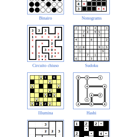
Binairo
Nonograms
Circuito chiuso
Sudoku
Illumina
Hashi