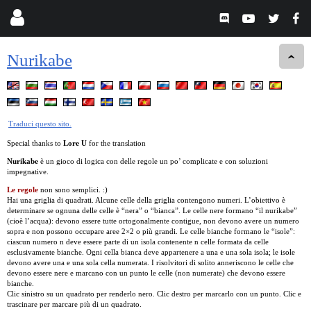
Nurikabe
Traduci questo sito.
Special thanks to
Lore U
for the translation
Nurikabe
è un gioco di logica con delle regole un po’ complicate e con soluzioni
impegnative.
Le regole
non sono semplici. :)
Hai una griglia di quadrati. Alcune celle della griglia contengono numeri. L’obiettivo è
determinare se ognuna delle celle è “nera” o “bianca”. Le celle nere formano “il nurikabe”
(cioè l’acqua): devono essere tutte ortogonalmente contigue, non devono avere un numero
sopra e non possono occupare aree 2×2 o più grandi. Le celle bianche formano le “isole”:
ciascun numero n deve essere parte di un isola contenente n celle formata da celle
esclusivamente bianche. Ogni cella bianca deve appartenere a una e una sola isola; le isole
devono avere una e una sola cella numerata. I risolvitori di solito anneriscono le celle che
devono essere nere e marcano con un punto le celle (non numerate) che devono essere
bianche.
Clic sinistro su un quadrato per renderlo nero. Clic destro per marcarlo con un punto. Clic e
trascinare per marcare più di un quadrato.