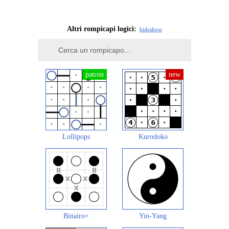
Altri rompicapi logici:
hide
show
Lollipops
Kurodoko
Binairo+
Yin-Yang