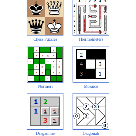
Chess Puzzles
Thermometers
Norinori
Mosaico
Dragamine
Diagonali